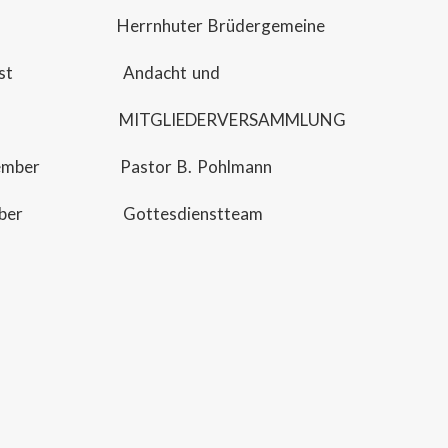
li Herrnhuter Brüdergemeine
gust Andacht und
GLIEDERVERSAMMLUNG
tember Pastor B. Pohlmann
ktober Gottesdienstteam