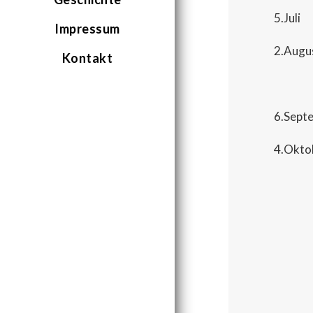
5.Ju
Impressum
2.Au
Kontakt
MIT
6.Sep
4.O